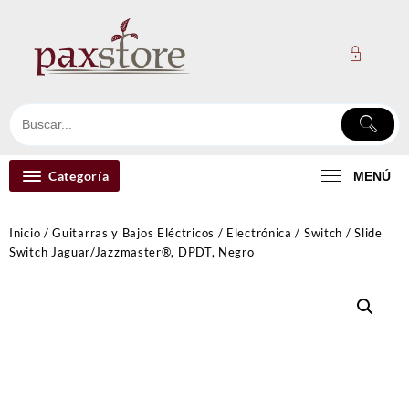
Ir
al
contenido
Categoría
MENÚ
Inicio
/
Guitarras y Bajos Eléctricos
/
Electrónica
/
Switch
/ Slide
Switch Jaguar/Jazzmaster®, DPDT, Negro