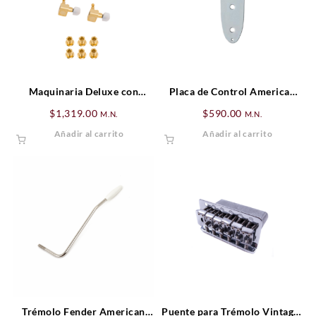
Maquinaria Deluxe con
Placa de Control American
botones de perla, Set Dorado
Vintage ’62 Jazz Bass®,
$
1,319.00
$
590.00
M.N.
M.N.
(6)
Cromada (3-Orificios)
Añadir al carrito
Añadir al carrito
Trémolo Fender American
Puente para Trémolo Vintage-