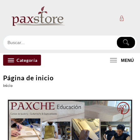
Ir
al
contenido
Categoría
MENÚ
Página de inicio
Inicio