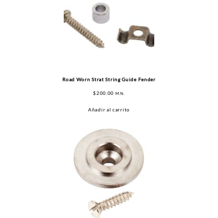
Road Worn Strat String Guide Fender
$
200.00
M.N.
Añadir al carrito