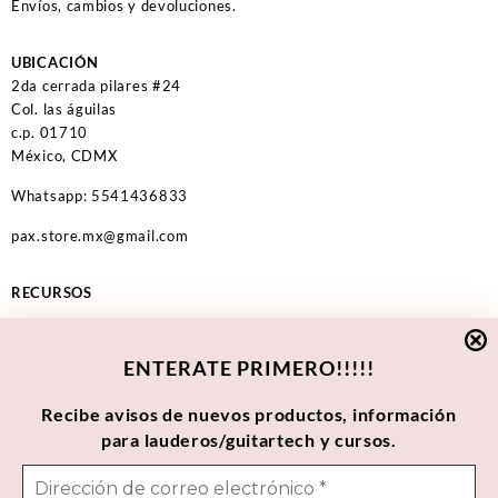
Envíos, cambios y devoluciones.
UBICACIÓN
2da cerrada pilares #24
Col. las águilas
c.p. 01710
México, CDMX
Whatsapp: 5541436833
pax.store.mx@gmail.com
RECURSOS
Recursos descargables
ENTERATE PRIMERO!!!!!
Calculadora de trastes
Recibe avisos de nuevos productos, información
ECOSISTEMA
para lauderos/guitartech y cursos.
Taller de Laudería PaxChe
Cursos de laudería PaxChe