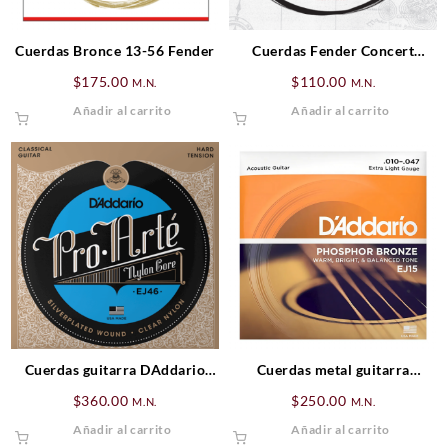
Cuerdas Bronce 13-56 Fender
Cuerdas Fender Concert
Ukulele
$
175.00
$
110.00
M.N.
M.N.
Añadir al carrito
Añadir al carrito
Cuerdas guitarra DAddario
Cuerdas metal guitarra
EJ46
DAddario EJ15
$
360.00
$
250.00
M.N.
M.N.
Añadir al carrito
Añadir al carrito