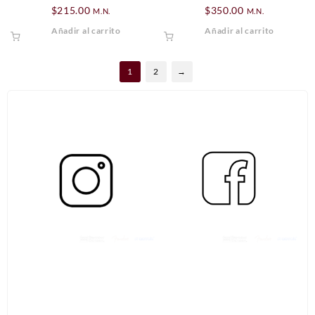
D’addario Mod. EJ-27N
D’Addario EJ45
$
215.00
$
350.00
M.N.
M.N.
Añadir al carrito
Añadir al carrito
1
2
→