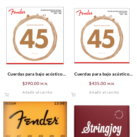
Cuerdas para bajo acústico
Cuerdas para bajo acústico
(medium scale) 7060 phosphor
long scale 8060 Phosphor
$
390.00
$
435.00
M.N.
M.N.
bronze .045 – .100
Bronze .045 – .100
Añadir al carrito
Añadir al carrito