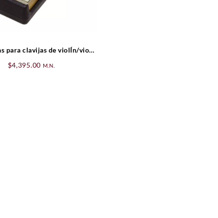
 para clavijas de violÍn/viola
(Standar)
$
4,395.00
M.N.