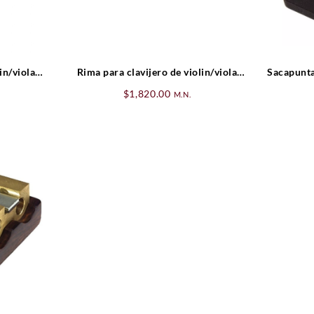
in/viola
Rima para clavijero de violin/viola
Sacapuntas
Standar
$
1,820.00
M.N.