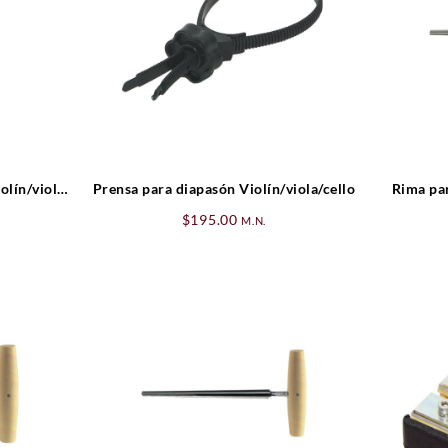
olín/viola
Prensa para diapasón Violín/viola/cello
Rima par
$
195.00
M.N.