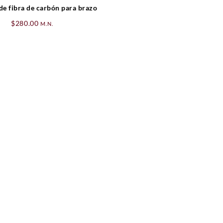
de fibra de carbón para brazo
$
280.00
M.N.