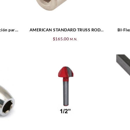
ción para
AMERICAN STANDARD TRUSS ROD
BI-Fle
NUT
$
165.00
M.N.