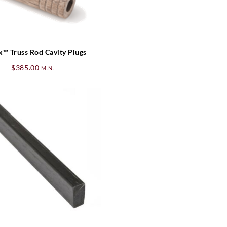
x™ Truss Rod Cavity Plugs
$
385.00
M.N.