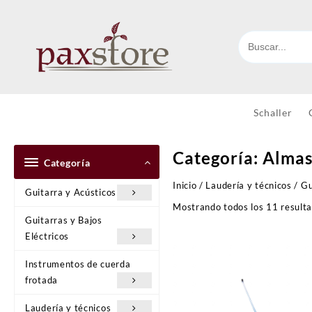
Ir
al
contenido
Schaller
Categoría:
Almas
Categoría
Inicio
/
Laudería y técnicos
/
Gu
Guitarra y Acústicos
Mostrando todos los 11 result
Guitarras y Bajos
Eléctricos
Instrumentos de cuerda
frotada
Laudería y técnicos