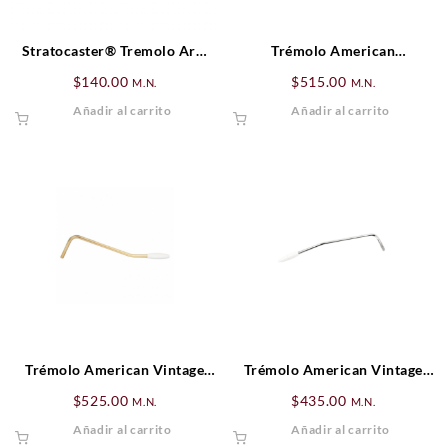
Stratocaster® Tremolo Arm
Trémolo American
Tips
Professional
$
140.00
$
515.00
M.N.
M.N.
Jaguar®/Jazzmaster®,
Añadir al carrito
Añadir al carrito
Cromado
Trémolo American Vintage
Trémolo American Vintage
Stratocaster® Dorado
Stratocaster®, Zurdo,
$
525.00
$
435.00
M.N.
M.N.
Cromado
Añadir al carrito
Añadir al carrito