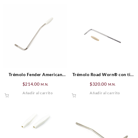
Trémolo Fender American
Trémolo Road Worn® con tip
Standard/American Series
blanco antiquizado.
$
214.00
$
320.00
M.N.
M.N.
Stratocaster®, Cromado para
Añadir al carrito
Añadir al carrito
zurdo