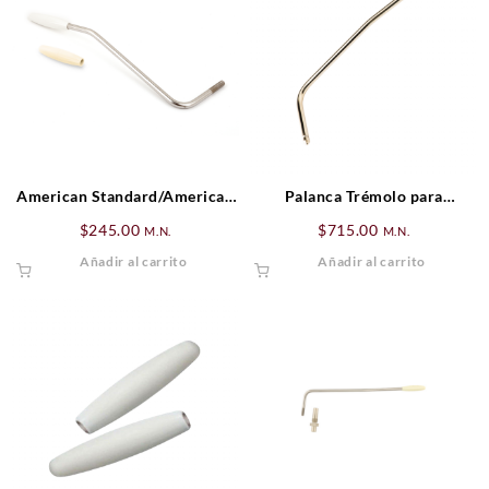
American Standard/American
Palanca Trémolo para
Series Stratocaster® Tremolo
Stratocaster. Dorado
$
245.00
$
715.00
M.N.
M.N.
Arm
Añadir al carrito
Añadir al carrito