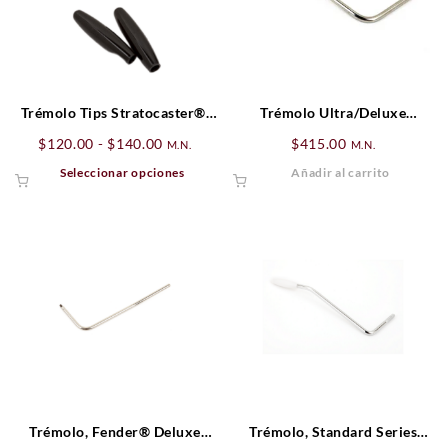
Trémolo Tips Stratocaster®,
Trémolo Ultra/Deluxe
Parchment (2)
Stratocaster
Rango
$
120.00
-
$
140.00
$
415.00
M.N.
M.N.
de
Este
Seleccionar opciones
Añadir al carrito
precios:
producto
desde
tiene
$120.00
múltiples
hasta
variantes.
$140.00
Las
opciones
se
pueden
elegir
en
la
página
Trémolo, Fender® Deluxe
Trémolo, Standard Series
de