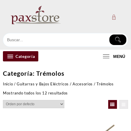
Ir
al
contenido
Categoría
MENÚ
Categoría:
Trémolos
Inicio
/
Guitarras y Bajos Eléctricos
/
Accesorios
/ Trémolos
Mostrando todos los 12 resultados