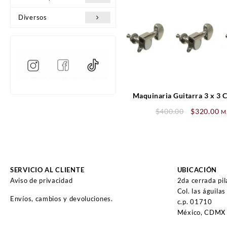
Diversos
Maquinaria Guitarra 3 x 3
Original
Cu
$
400.00
$
320.00
M
price
pr
was:
is:
$400.00.
$3
SERVICIO AL CLIENTE
UBICACIÓN
Aviso de privacidad
2da cerrada pi
Col. las águilas
Envíos, cambios y devoluciones.
c.p. 01710
México, CDMX