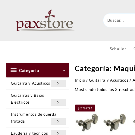
Ir
al
contenido
Schaller
Categoría:
Maqui
Categoría
Inicio
/
Guitarra y Acústicos
/
A
Guitarra y Acústicos
Mostrando todos los 3 resulta
Guitarras y Bajos
Eléctricos
¡Oferta!
Instrumentos de cuerda
frotada
Laudería y técnicos