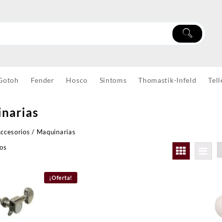
Gotoh
Fender
Hosco
Sintoms
Thomastik-Infeld
Tell
narias
ccesorios
/ Maquinarias
dos
¡Oferta!