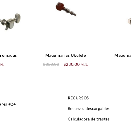
 Cromadas
Maquinarias Ukulele
Maquina
rrent
Original
Current
$
350.00
$
280.00
.N.
M.N.
ice
price
price
was:
is:
20.00.
$350.00.
$280.00.
RECURSOS
lares #24
Recursos descargables
Calculadora de trastes