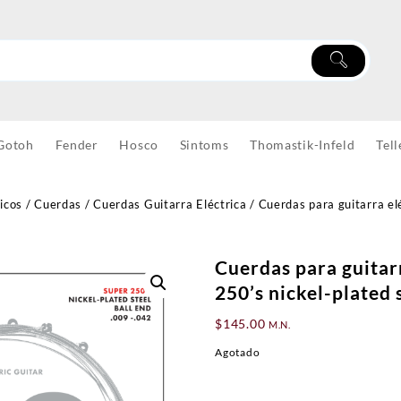
Gotoh
Fender
Hosco
Sintoms
Thomastik-Infeld
Tell
icos
/
Cuerdas
/
Cuerdas Guitarra Eléctrica
/ Cuerdas para guitarra el
Cuerdas para guitar
250’s nickel-plated 
$
145.00
M.N.
Agotado