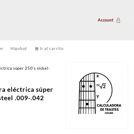
Account
er
Hipshot
Ir al carrito
éctrica súper 250’s nickel-
ra eléctrica súper
steel .009-.042