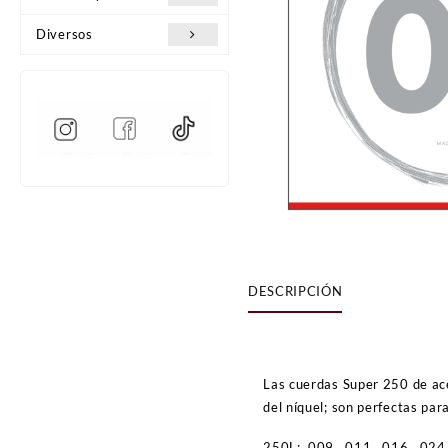
Diversos
DESCRIPCIÓN
Las cuerdas Super 250 de ace
del níquel; son perfectas par
250L: .009, .011, .016, .024