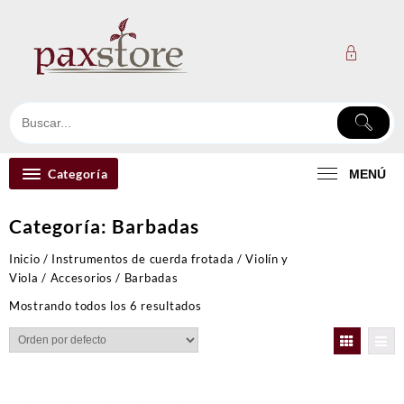
Ir
al
contenido
Categoría
MENÚ
Categoría:
Barbadas
Inicio
/
Instrumentos de cuerda frotada
/
Violín y
Viola
/
Accesorios
/ Barbadas
Mostrando todos los 6 resultados