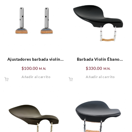
Ajustadores barbada violín
Barbada Violín Ébano
modelo Hill
Guarneri (Estandar)
$
100.00
$
330.00
M.N.
M.N.
Añadir al carrito
Añadir al carrito