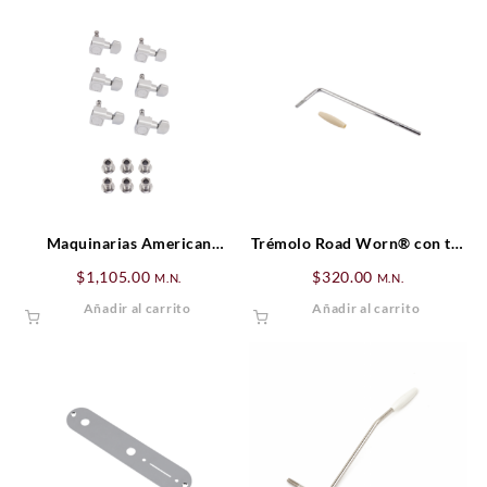
Maquinarias American
Trémolo Road Worn® con tip
Standard Series Guitar
blanco antiquizado.
$
1,105.00
$
320.00
M.N.
M.N.
Cromado (6)
Añadir al carrito
Añadir al carrito