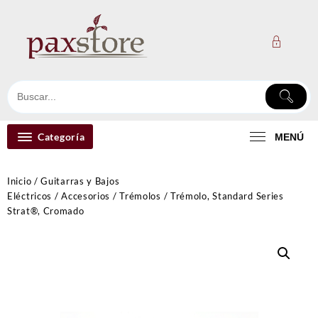
Ir
al
contenido
Categoría
MENÚ
Inicio
/
Guitarras y Bajos
Eléctricos
/
Accesorios
/
Trémolos
/ Trémolo, Standard Series
Strat®, Cromado