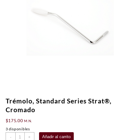
Trémolo, Standard Series Strat®,
Cromado
$
175.00
M.N.
3 disponibles
Trémolo,
Añadir al carrito
-
+