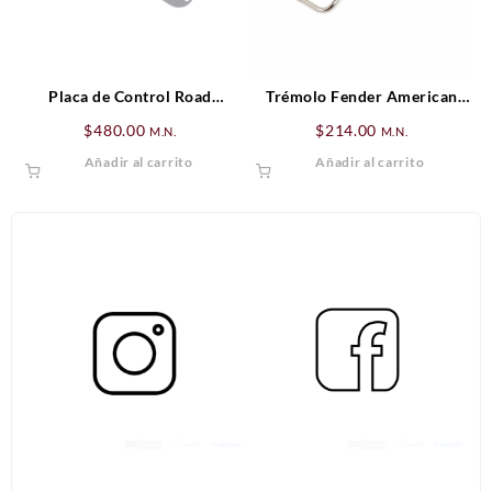
Placa de Control Road
Trémolo Fender American
Worn® Telecaster®
Standard/American Series
$
480.00
$
214.00
M.N.
M.N.
Stratocaster®, Cromado para
Añadir al carrito
Añadir al carrito
zurdo