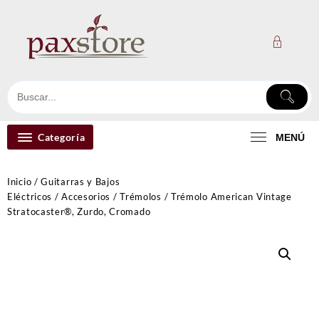
Ir
al
contenido
Categoría
MENÚ
Inicio
/
Guitarras y Bajos
Eléctricos
/
Accesorios
/
Trémolos
/ Trémolo American Vintage
Stratocaster®, Zurdo, Cromado