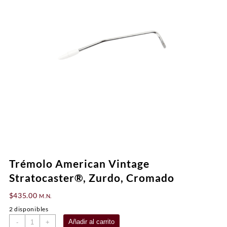
Trémolo American Vintage
Stratocaster®, Zurdo, Cromado
$
435.00
M.N.
2 disponibles
Trémolo
Añadir al carrito
-
+