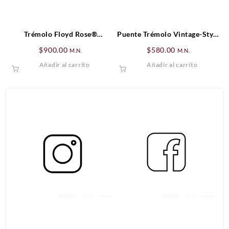
Trémolo Floyd Rose®
Puente Trémolo Vintage-Style
Original Assembly, Negro
Standard Series Strat® (’06-
$
900.00
$
580.00
M.N.
M.N.
Presente), Cromado
Añadir al carrito
Añadir al carrito