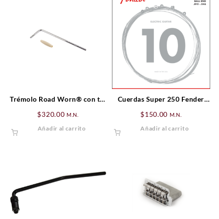
Trémolo Road Worn® con tip
Cuerdas Super 250 Fender
blanco antiquizado.
Nickel Plated Steel Ball End
$
320.00
$
150.00
M.N.
M.N.
Gauges .010-.046
Añadir al carrito
Añadir al carrito