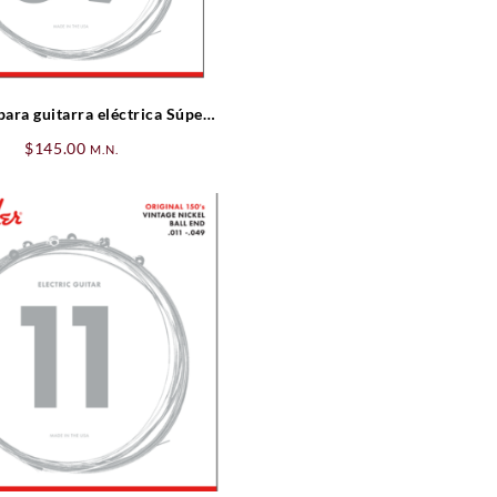
ara guitarra eléctrica Súper
Fender nickel-plated steel
$
145.00
M.N.
.009-.046