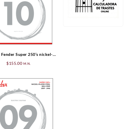
 Fender Super 250’s nickel-
ated Ball End .010-.052
$
155.00
M.N.