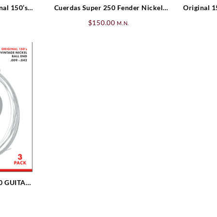
nal 150’s
Cuerdas Super 250 Fender Nickel
Original 1
2
Plated Steel Ball End Gauges .010-.046
Wound, 
$
150.00
M.N.
0 GUITAR
– .042