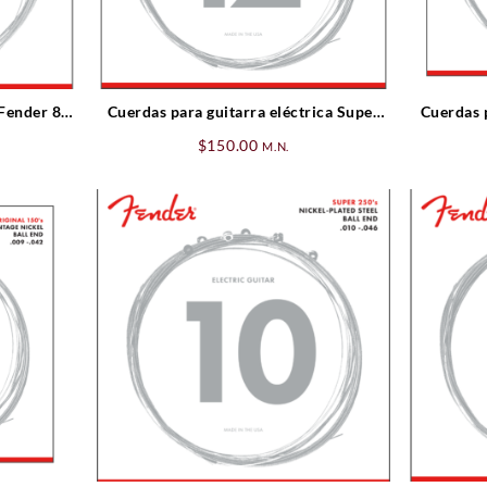
 Fender 8
Cuerdas para guitarra eléctrica Super
Cuerdas p
ature
250’s .012-.052
250’s 
$
150.00
M.N.