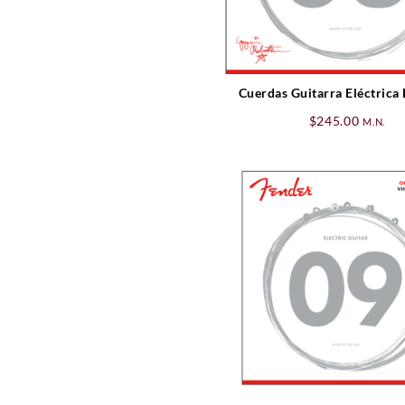
Cuerdas Guitarra Eléctrica
Yngwie Malmsteen Sign
$
245.00
M.N.