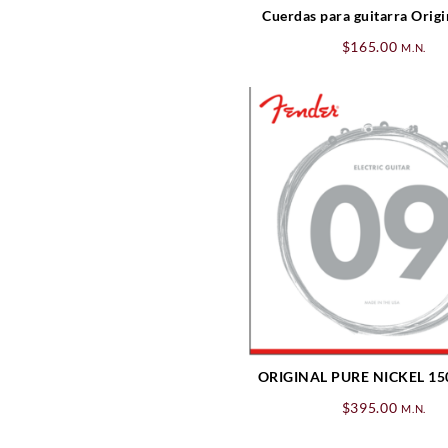
Cuerdas para guitarra Origi
pure nickel .009-.04
$
165.00
M.N.
ORIGINAL PURE NICKEL 15
STRINGS – 3-PACK .009 
$
395.00
M.N.