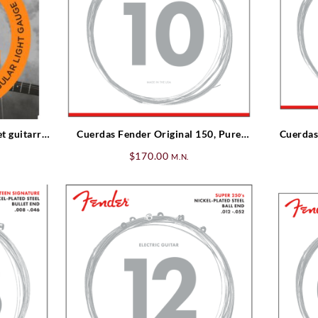
t guitarra
Cuerdas Fender Original 150, Pure
Cuerdas
Nickel Wound, Ball End, .010-.046
pl
$
170.00
M.N.