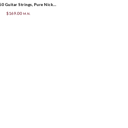
50 Guitar Strings, Pure Nickel
Ball End, .011-.049 Gauges
$
169.00
M.N.