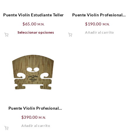
la
la
página
págin
Puente Violín Estudiante Teller
Puente Violín Profesional
de
de
Josef Teller Frances** 4/4
$
65.00
$
190.00
producto
produ
M.N.
M.N.
Este
Seleccionar opciones
Añadir al carrito
producto
tiene
múltiples
variantes.
Las
opciones
se
pueden
elegir
en
la
página
Puente Violín Profesional
de
Josef Teller Frances*** 4/4
$
390.00
producto
M.N.
Añadir al carrito