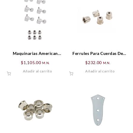
Maquinarias American
Ferrules Para Cuerdas De
Standard Series Guitar
Bajo, Nickel (4)
$
1,105.00
$
232.00
M.N.
M.N.
Cromado (6)
Añadir al carrito
Añadir al carrito