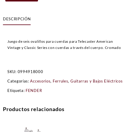
Fender
de
cuerda
DESCRIPCIÓN
vintage-
style
Telecaster®
cantidad
Juego de seis ovalillos para cuerdas para Telecaster American
Vintage y Classic Series con cuerdas a través del cuerpo. Cromado
SKU:
0994918000
Categorías:
Accesorios
,
Ferrules
,
Guitarras y Bajos Eléctricos
Etiqueta:
FENDER
Productos relacionados