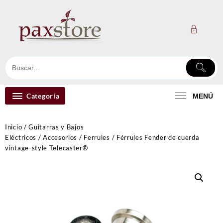
Ir
al
contenido
Categoría
MENÚ
Inicio
/
Guitarras y Bajos
Eléctricos
/
Accesorios
/
Ferrules
/ Férrules Fender de cuerda
vintage-style Telecaster®