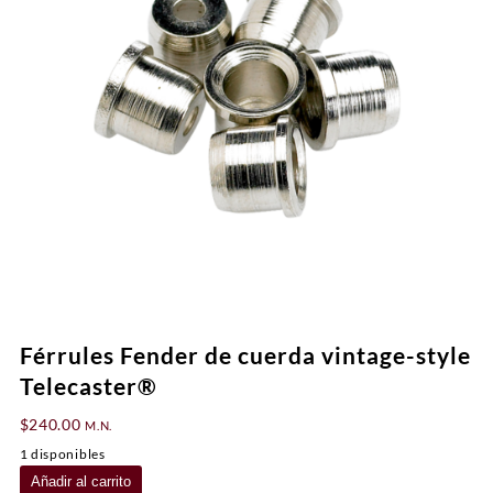
Férrules Fender de cuerda vintage-style
Telecaster®
$
240.00
M.N.
1 disponibles
Férrules
Añadir al carrito