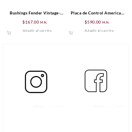
Bushings Fender Vintage-
Placa de Control American
Style Tuning Machine (6)
Vintage ’62 Jazz Bass®,
$
167.00
$
590.00
M.N.
M.N.
Cromada (3-Orificios)
Añadir al carrito
Añadir al carrito