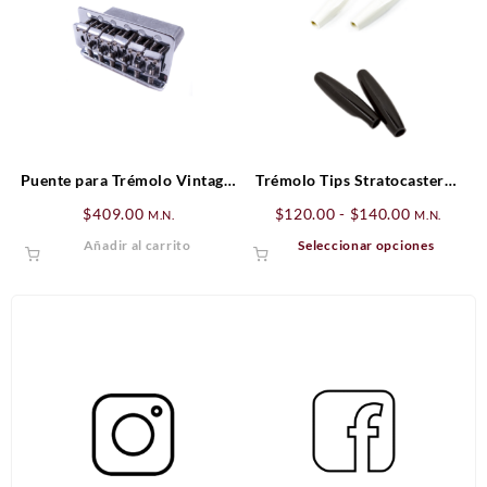
Puente para Trémolo Vintage-
Trémolo Tips Stratocaster®,
Style Standard Series
Parchment (2)
Rango
$
409.00
$
120.00
-
$
140.00
M.N.
M.N.
Stratocaster® (’06-Presente),
de
Este
Añadir al carrito
Seleccionar opciones
Zurdo, Cromado
precios:
produ
desde
tiene
$120.00
múltip
hasta
varian
$140.00
Las
opcio
se
puede
elegir
en