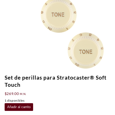
Set de perillas para Stratocaster® Soft
Touch
$
269.00
M.N.
1 disponibles
Set
Añadir al carrito
de