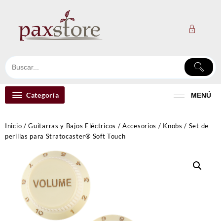
Ir
al
contenido
Categoría
MENÚ
Inicio
/
Guitarras y Bajos Eléctricos
/
Accesorios
/
Knobs
/ Set de
perillas para Stratocaster® Soft Touch