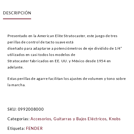
perillas
para
DESCRIPCIÓN
Stratocaster®
Soft
Touch
cantidad
Presentado en la American Elite Stratocaster, este juego de tres
perillas de control de tacto suave está
diseñado para adaptarse a potenciómetros de eje dividido de 1/4″
utilizados en casi todos los modelos de
Stratocaster fabricados en EE. UU. y México desde 1954 en
adelante.
Estas perillas de agarre facilitan los ajustes de volumen y tono sobre
la marcha.
SKU:
0992008000
Categorías:
Accesorios
,
Guitarras y Bajos Eléctricos
,
Knobs
Etiqueta:
FENDER