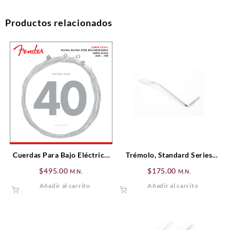
Productos relacionados
Cuerdas Para Bajo Eléctrico
Trémolo, Standard Series
Súper 7250’s .040 – .100
Strat®, Cromado
$
495.00
$
175.00
M.N.
M.N.
Añadir al carrito
Añadir al carrito