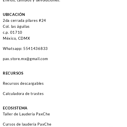
Envíos, cambios y devoluciones.
UBICACIÓN
2da cerrada pilares #24
Col. las águilas
c.p. 01710
México, CDMX
Whatsapp: 5541436833
pax.store.mx@gmail.com
RECURSOS
Recursos descargables
Calculadora de trastes
ECOSISTEMA
Taller de Laudería PaxChe
Cursos de laudería PaxChe