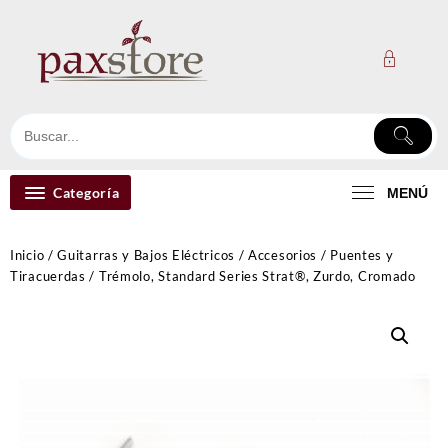
Ir
al
contenido
Categoría
MENÚ
Inicio
/
Guitarras y Bajos Eléctricos
/
Accesorios
/
Puentes y
Tiracuerdas
/ Trémolo, Standard Series Strat®, Zurdo, Cromado