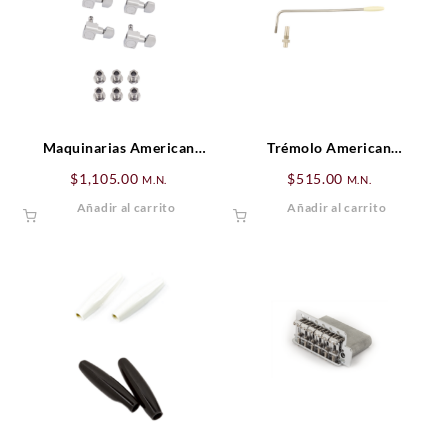
Maquinarias American
Trémolo American
Standard Series Guitar
Professional
$
1,105.00
$
515.00
M.N.
M.N.
Cromado (6)
Jaguar®/Jazzmaster®,
Añadir al carrito
Añadir al carrito
Cromado