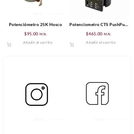
Potenciómetro 25K Hosco
Potenciometro CTS PushPull
250K (A)
$
95.00
$
465.00
M.N.
M.N.
Añadir al carrito
Añadir al carrito