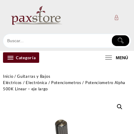
Ir
al
contenido
Categoría
MENÚ
Inicio
/
Guitarras y Bajos
Eléctricos
/
Electrónica
/
Potenciometros
/ Potenciometro Alpha
500K Linear – eje largo