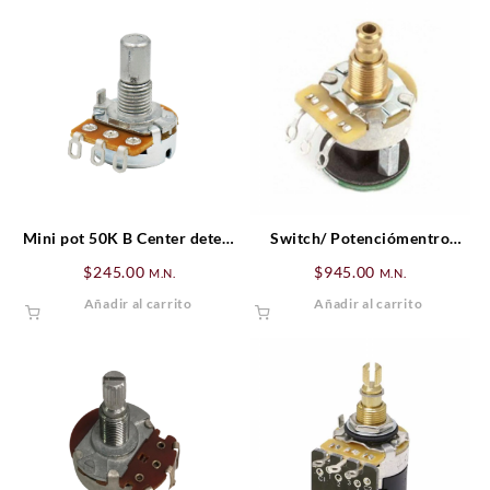
Mini pot 50K B Center detent
Switch/ Potenciómentro
Alpha
(Long Shaft) 500K S-1™
$
245.00
$
945.00
M.N.
M.N.
Fender Solid Shaft
Añadir al carrito
Añadir al carrito