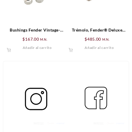
Bushings Fender Vintage-
Trémolo, Fender® Deluxe
Style Tuning Machine (6)
Locking Trémolo, Cromado
$
167.00
$
485.00
M.N.
M.N.
Añadir al carrito
Añadir al carrito