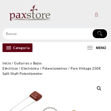
Ir
al
contenido
Categoría
MENÚ
Inicio
/
Guitarras y Bajos
Eléctricos
/
Electrónica
/
Potenciometros
/ Pure Vintage 250K
Split Shaft Potentiometer