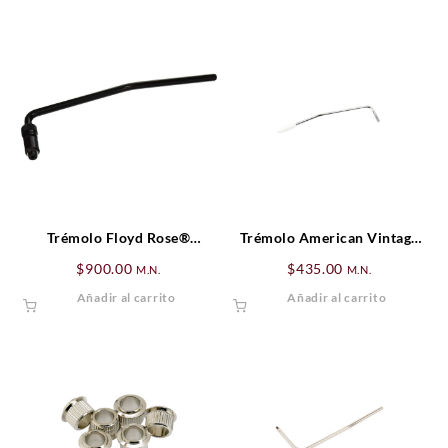
Trémolo Floyd Rose®
Trémolo American Vintage
Original Assembly, Negro
Stratocaster®, Zurdo,
$
900.00
$
435.00
M.N.
M.N.
Cromado
Añadir al carrito
Añadir al carrito