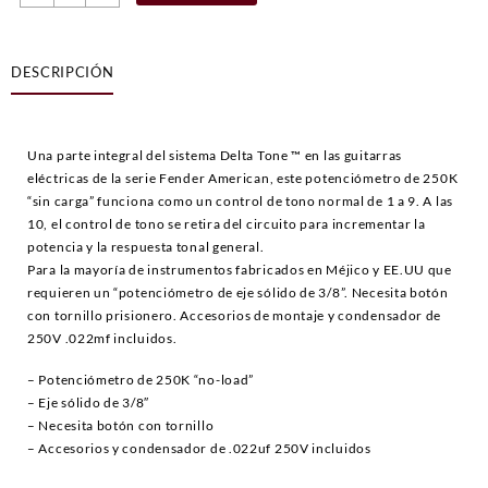
250K
No
Load
DESCRIPCIÓN
Solid
Shaft
cantidad
Una parte integral del sistema Delta Tone ™ en las guitarras
eléctricas de la serie Fender American, este potenciómetro de 250K
“sin carga” funciona como un control de tono normal de 1 a 9. A las
10, el control de tono se retira del circuito para incrementar la
potencia y la respuesta tonal general.
Para la mayoría de instrumentos fabricados en Méjico y EE.UU que
requieren un “potenciómetro de eje sólido de 3/8”. Necesita botón
con tornillo prisionero. Accesorios de montaje y condensador de
250V .022mf incluidos.
– Potenciómetro de 250K “no-load”
– Eje sólido de 3/8″
– Necesita botón con tornillo
– Accesorios y condensador de .022uf 250V incluidos