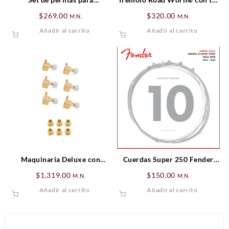
Stratocaster® Soft Touch
blanco antiquizado.
$
269.00
$
320.00
M.N.
M.N.
Añadir al carrito
Añadir al carrito
Maquinaria Deluxe con
Cuerdas Super 250 Fender
botones de perla, Set Dorado
Nickel Plated Steel Ball End
$
1,319.00
$
150.00
M.N.
M.N.
(6)
Gauges .010-.046
Añadir al carrito
Añadir al carrito