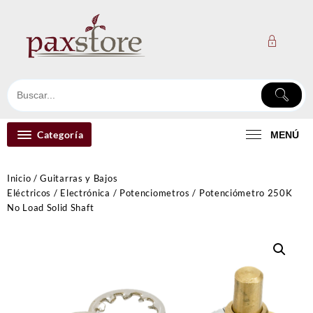
Ir
al
contenido
Categoría
MENÚ
Inicio
/
Guitarras y Bajos
Eléctricos
/
Electrónica
/
Potenciometros
/ Potenciómetro 250K
No Load Solid Shaft