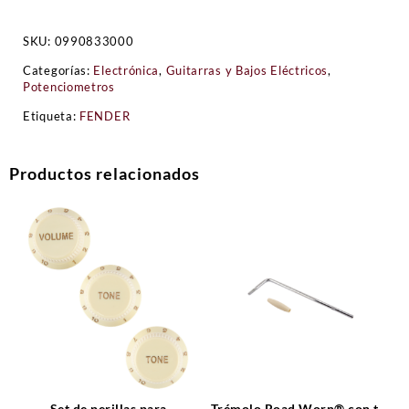
SKU:
0990833000
Categorías:
Electrónica
,
Guitarras y Bajos Eléctricos
,
Potenciometros
Etiqueta:
FENDER
Productos relacionados
Set de perillas para
Trémolo Road Worn® con tip