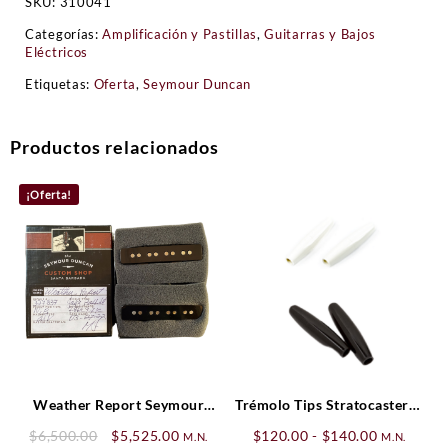
SKU:
310041
Categorías:
Amplificación y Pastillas
,
Guitarras y Bajos
Eléctricos
Etiquetas:
Oferta
,
Seymour Duncan
Productos relacionados
¡Oferta!
Weather Report Seymour
Trémolo Tips Stratocaster®,
Duncan Custom Shop Set
Parchment (2)
Original
Current
Rango
$
6,500.00
$
5,525.00
$
120.00
-
$
140.00
M.N.
M.N.