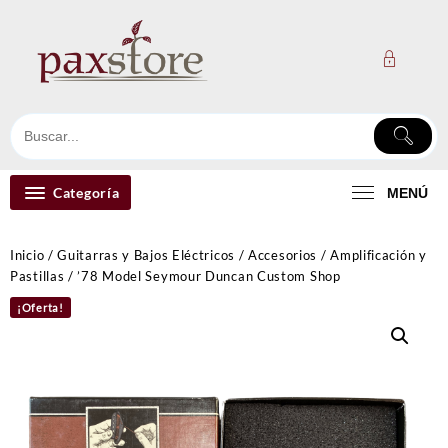
Ir
al
contenido
Categoría
MENÚ
Inicio
/
Guitarras y Bajos Eléctricos
/
Accesorios
/
Amplificación y
Pastillas
/ ’78 Model Seymour Duncan Custom Shop
¡Oferta!