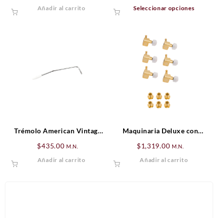
price
price
de
Este
Añadir al carrito
Seleccionar opciones
was:
is:
precios:
produ
$6,500.00.
$5,525.00.
desde
tiene
$120.00
múltip
hasta
varian
$140.00
Las
opcio
se
puede
elegir
en
la
págin
Trémolo American Vintage
Maquinaria Deluxe con
de
Stratocaster®, Zurdo,
botones de perla, Set Dorado
$
435.00
$
1,319.00
M.N.
M.N.
produ
Cromado
(6)
Añadir al carrito
Añadir al carrito