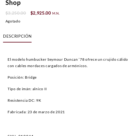
Shop
Original
Current
$
3,250.00
$
2,925.00
M.N.
price
price
Agotado
was:
is:
$3,250.00.
$2,925.00.
DESCRIPCIÓN
El modelo humbucker Seymour Duncan ’78 ofrece un crujido cálido
con cables mordaces cargados de armónicos.
Posición: Bridge
Tipo de imán: alnico II
Resistencia DC: 9K
Fabricada: 23 de marzo de 2021