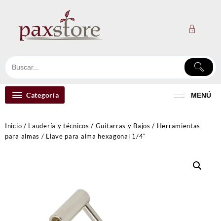
Ir
al
contenido
Categoría
MENÚ
Inicio
/
Laudería y técnicos
/
Guitarras y Bajos
/
Herramientas
para almas
/ Llave para alma hexagonal 1/4″