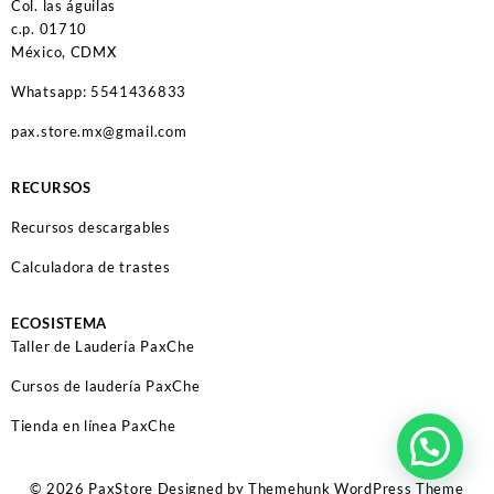
Col. las águilas
c.p. 01710
México, CDMX
Whatsapp: 5541436833
pax.store.mx@gmail.com
RECURSOS
Recursos descargables
Calculadora de trastes
ECOSISTEMA
Taller de Laudería PaxChe
Cursos de laudería PaxChe
Tienda en línea PaxChe
© 2026
PaxStore
Designed by
Themehunk WordPress Theme