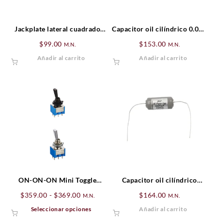
Jackplate lateral cuadrado
Capacitor oil cilíndrico 0.022
Hosco Cromado
μf Hosco
$
99.00
$
153.00
M.N.
M.N.
Añadir al carrito
Añadir al carrito
ON-ON-ON Mini Toggle
Capacitor oil cilíndrico
Switch Hosco
0.047μf Hosco
Rango
$
359.00
-
$
369.00
$
164.00
M.N.
M.N.
de
Este
Seleccionar opciones
Añadir al carrito
precios: