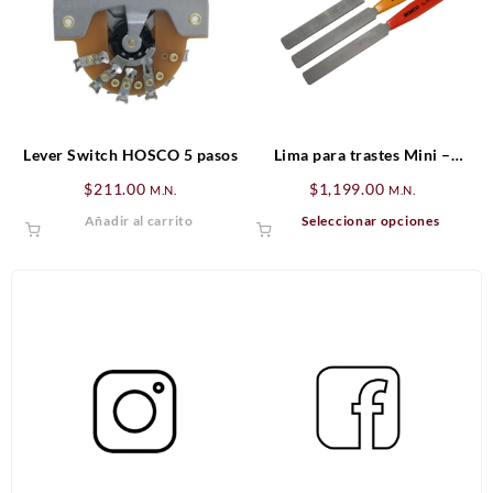
opciones
se
pueden
elegir
en
la
página
Lever Switch HOSCO 5 pasos
Lima para trastes Mini –
de
Medium – Jumbo
$
211.00
$
1,199.00
M.N.
M.N.
producto
Este
Añadir al carrito
Seleccionar opciones
produ
tiene
múltip
varian
Las
opcio
se
puede
elegir
en
la