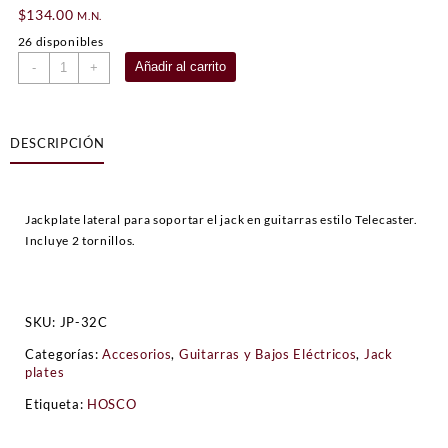
$
134.00
M.N.
26 disponibles
Jackplate
Añadir al carrito
-
+
redondo
Hosco
Cromado
DESCRIPCIÓN
cantidad
Jackplate lateral para soportar el jack en guitarras estilo Telecaster.
Incluye 2 tornillos.
SKU:
JP-32C
Categorías:
Accesorios
,
Guitarras y Bajos Eléctricos
,
Jack
plates
Etiqueta:
HOSCO