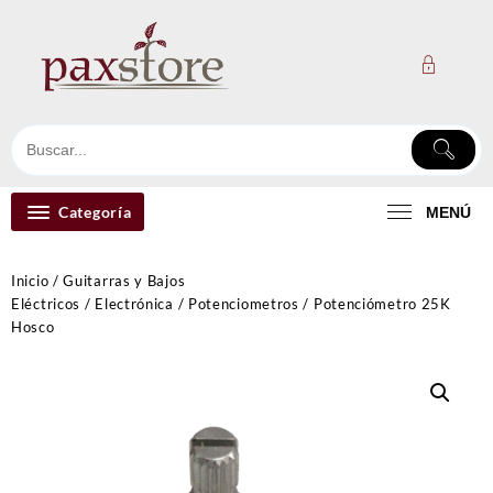
Ir
al
contenido
Categoría
MENÚ
Inicio
/
Guitarras y Bajos
Eléctricos
/
Electrónica
/
Potenciometros
/ Potenciómetro 25K
Hosco