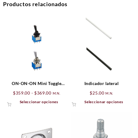
Productos relacionados
ON-ON-ON Mini Toggle
Indicador lateral
Switch Hosco
Rango
$
359.00
-
$
369.00
$
25.00
M.N.
M.N.
de
Este
Este
Seleccionar opciones
Seleccionar opciones
precios:
producto
produ
desde
tiene
tiene
$359.00
múltiples
múltip
hasta
variantes.
varian
$369.00
Las
Las