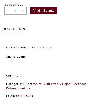
5 disponibles
Potenciómetro
Añadir al carrito
-
+
25K
Hosco
cantidad
DESCRIPCIÓN
Potenciómetro lineal Hosco 25K
Ancho: 22mm
SKU:
B25K
Categorías:
Electrónica
,
Guitarras y Bajos Eléctricos
,
Potenciometros
Etiqueta:
HOSCO