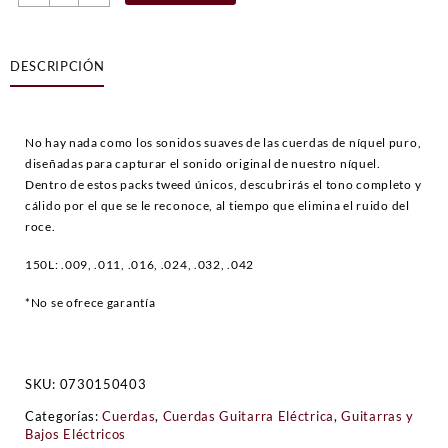
para
guitarra
Original
DESCRIPCIÓN
150's
pure
nickel
.009-.042
No hay nada como los sonidos suaves de las cuerdas de níquel puro,
cantidad
diseñadas para capturar el sonido original de nuestro níquel.
Dentro de estos packs tweed únicos, descubrirás el tono completo y
cálido por el que se le reconoce, al tiempo que elimina el ruido del
roce.
150L: .009, .011, .016, .024, .032, .042
*No se ofrece garantía
SKU:
0730150403
Categorías:
Cuerdas
,
Cuerdas Guitarra Eléctrica
,
Guitarras y
Bajos Eléctricos