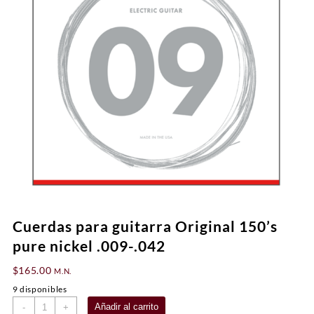
Cuerdas para guitarra Original 150’s
pure nickel .009-.042
$
165.00
M.N.
9 disponibles
Cuerdas
Añadir al carrito
-
+