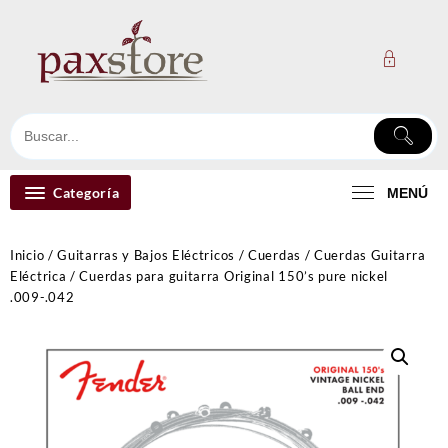
Ir
al
contenido
Categoría
MENÚ
Inicio
/
Guitarras y Bajos Eléctricos
/
Cuerdas
/
Cuerdas Guitarra
Eléctrica
/ Cuerdas para guitarra Original 150’s pure nickel
.009-.042