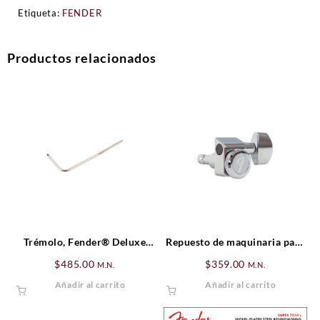
Etiqueta:
FENDER
Productos relacionados
Trémolo, Fender® Deluxe
Repuesto de maquinaria para
Locking Trémolo, Cromado
locking tuner
$
485.00
$
359.00
M.N.
M.N.
Añadir al carrito
Añadir al carrito