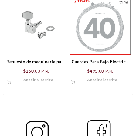
Repuesto de maquinaria para
Cuerdas Para Bajo Eléctrico
guitarra
Súper 7250’s .040 – .100
$
160.00
$
495.00
M.N.
M.N.
Añadir al carrito
Añadir al carrito