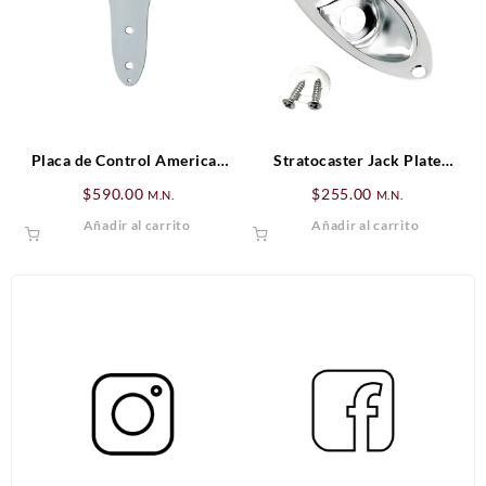
Placa de Control American
Stratocaster Jack Plate
Vintage ’62 Jazz Bass®,
Fender
$
590.00
$
255.00
M.N.
M.N.
Cromada (3-Orificios)
Añadir al carrito
Añadir al carrito