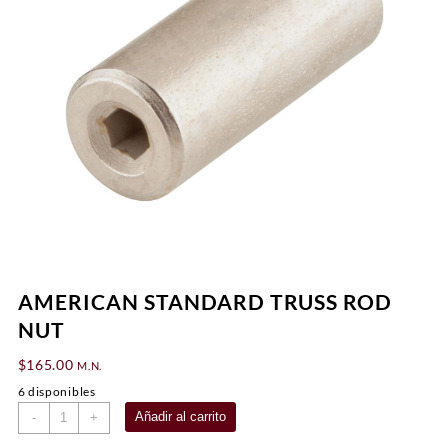
AMERICAN STANDARD TRUSS ROD
NUT
$
165.00
M.N.
6 disponibles
AMERICAN
Añadir al carrito
-
+
STANDARD