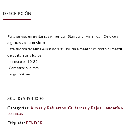
TRUSS
ROD
DESCRIPCIÓN
NUT
cantidad
Para su uso en guitarras American Standard, American Deluxe y
algunas Custom Shop.
Esta tuerca de alma Allen de 1/8” ayuda a mantener recto el mástil
de guitarras y bajos.
La rosca es 10-32
Diámetro: 9.5 mm
Largo: 24 mm
SKU:
0994943000
Categorías:
Almas y Refuerzos
,
Guitarras y Bajos
,
Laudería y
técnicos
Etiqueta:
FENDER