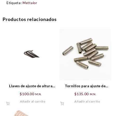
Etiqueta:
Mettalor
Productos relacionados
Llaves de ajuste de altura
Tornillos para ajuste de
(.050 HEX)
saddles de bajo eléctrico
$
100.00
$
135.00
M.N.
M.N.
standar Fender
Añadir al carrito
Añadir al carrito