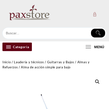
Ir
al
contenido
Categoría
MENÚ
Inicio
/
Laudería y técnicos
/
Guitarras y Bajos
/
Almas y
Refuerzos
/ Alma de acción simple para bajo