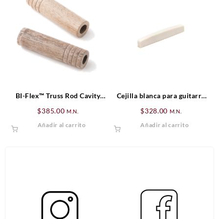
BI-Flex™ Truss Rod Cavity
Cejilla blanca para guitarra
Plugs
eléctrica TUSQ XL 1/8″
$
385.00
$
328.00
M.N.
M.N.
GraphTech 2200-00
Añadir al carrito
Añadir al carrito