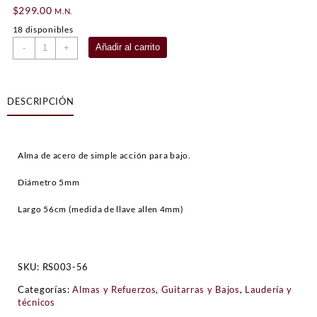
$
299.00
M.N.
18 disponibles
Alma
Añadir al carrito
-
+
de
acción
simple
DESCRIPCIÓN
para
bajo
cantidad
Alma de acero de simple acción para bajo.
Diámetro 5mm
Largo 56cm (medida de llave allen 4mm)
SKU:
RS003-56
Categorías:
Almas y Refuerzos
,
Guitarras y Bajos
,
Laudería y
técnicos