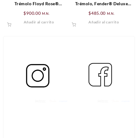
Trémolo Floyd Rose®
Trémolo, Fender® Deluxe
Original Assembly, Negro
Locking Trémolo, Cromado
$
900.00
$
485.00
M.N.
M.N.
Añadir al carrito
Añadir al carrito