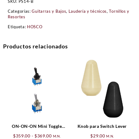
SKU:
PS14-B
Categorías:
Guitarras y Bajos
,
Laudería y técnicos
,
Tornillos y
Resortes
Etiqueta:
HOSCO
Productos relacionados
ON-ON-ON Mini Toggle
Knob para Switch Lever
Switch Hosco
Rango
$
359.00
-
$
369.00
$
29.00
M.N.
M.N.