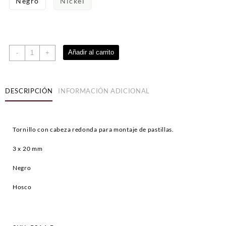
Negro
Nickel
Tornillo
Añadir al carrito
-
+
para
montaje
de
DESCRIPCIÓN
INFORMACIÓN ADICIONAL
pastillas
al
cuerpo
cantidad
Tornillo con cabeza redonda para montaje de pastillas.
3 x 20 mm
Negro
Hosco