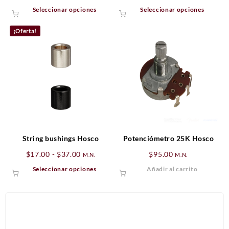
de
Este
Este
Seleccionar opciones
Seleccionar opciones
precios:
producto
produ
desde
tiene
tiene
¡Oferta!
$359.00
múltiples
múltip
hasta
variantes.
varian
$369.00
Las
Las
opciones
opcio
se
se
pueden
puede
elegir
elegir
en
en
la
la
página
págin
String bushings Hosco
Potenciómetro 25K Hosco
de
de
Rango
$
17.00
-
$
37.00
$
95.00
M.N.
M.N.
producto
produ
de
Este
Seleccionar opciones
Añadir al carrito
precios:
producto
desde
tiene
$17.00
múltiples
hasta
variantes.
$37.00
Las