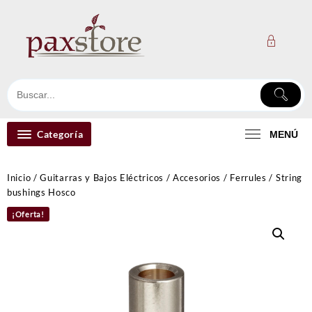
Ir
al
contenido
Categoría
MENÚ
Inicio
/
Guitarras y Bajos Eléctricos
/
Accesorios
/
Ferrules
/ String
bushings Hosco
¡Oferta!