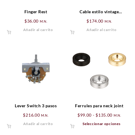
Finger Rest
Cable estilo vintage
recubierto Malla
$
36.00
$
174.00
M.N.
M.N.
Añadir al carrito
Añadir al carrito
Lever Switch 3 pasos
Ferrules para neck joint
Rango
$
216.00
$
99.00
-
$
135.00
M.N.
M.N.
de
Este
Añadir al carrito
Seleccionar opciones
precios:
produ
desde