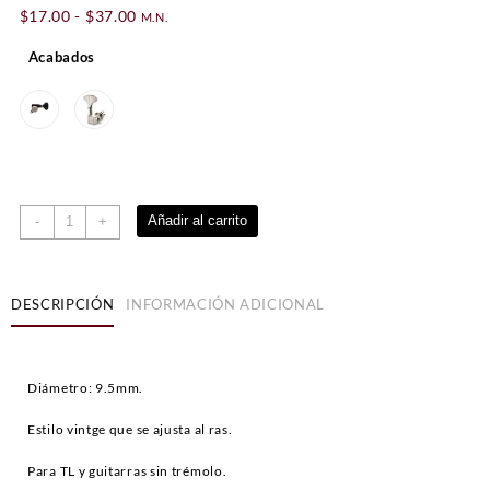
Rango
$
17.00
-
$
37.00
M.N.
de
Acabados
precios:
desde
$17.00
hasta
$37.00
String
Añadir al carrito
-
+
bushings
Hosco
cantidad
DESCRIPCIÓN
INFORMACIÓN ADICIONAL
Diámetro: 9.5mm.
Estilo vintge que se ajusta al ras.
Para TL y guitarras sin trémolo.