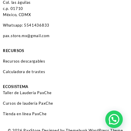
Col. las águilas
c.p. 01710
México, CDMX
Whatsapp: 5541436833
pax.store.mx@gmail.com
RECURSOS
Recursos descargables
Calculadora de trastes
ECOSISTEMA
Taller de Laudería PaxChe
Cursos de laudería PaxChe
Tienda en línea PaxChe
© 2026
PaxStore
Designed by
Themehunk WordPress Theme