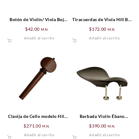
Botón de Violín/ Viola Boj
Tiracuerdas de Viola Hill Boj
(bola negra)
(cejilla negra)
$
42.00
$
172.00
M.N.
M.N.
Añadir al carrito
Añadir al carrito
Clavija de Cello modelo Hill
Barbada Violín Ébano
de Palo de Rosa (detalles
Guarneri (Hill)
$
271.00
$
390.00
M.N.
M.N.
negros)
Añadir al carrito
Añadir al carrito