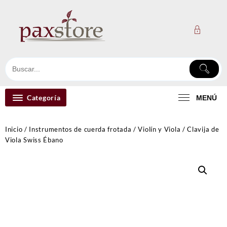
Ir
al
contenido
Categoría
MENÚ
Inicio
/
Instrumentos de cuerda frotada
/
Violín y Viola
/ Clavija de
Viola Swiss Ébano