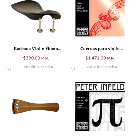
Barbada Violín Ébano
Cuerdas para violín
Guarneri (Hill)
Thomastik Spirocore 4/4 SET
$
390.00
$
1,471.00
M.N.
M.N.
Añadir al carrito
Añadir al carrito