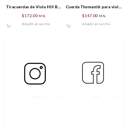
Tiracuerdas de Viola Hill Boj
Cuerda Thomastik para violín
(cejilla negra)
Mi (E) Peter Infeld
$
172.00
$
147.00
M.N.
M.N.
Añadir al carrito
Añadir al carrito