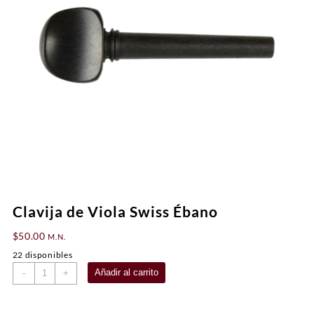
Clavija de Viola Swiss Ébano
$
50.00
M.N.
22 disponibles
Clavija
Añadir al carrito
-
+
de
Viola
Swiss