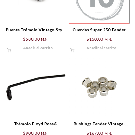
Puente Trémolo Vintage-Style
Cuerdas Super 250 Fender
Standard Series Strat® (’06-
Nickel Plated Steel Ball End
$
580.00
$
150.00
M.N.
M.N.
Presente), Cromado
Gauges .010-.046
Añadir al carrito
Añadir al carrito
Trémolo Floyd Rose®
Bushings Fender Vintage-
Original Assembly, Negro
Style Tuning Machine (6)
$
900.00
$
167.00
M.N.
M.N.