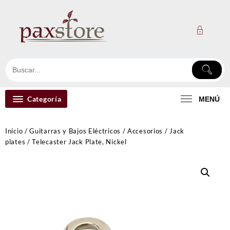
Ir
al
contenido
Categoría
MENÚ
Inicio
/
Guitarras y Bajos Eléctricos
/
Accesorios
/
Jack
plates
/ Telecaster Jack Plate, Nickel