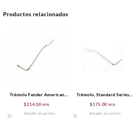
Productos relacionados
Trémolo Fender American
Trémolo, Standard Series
Standard/American Series
Strat®, Cromado
$
214.00
$
175.00
M.N.
M.N.
Stratocaster®, Cromado para
Añadir al carrito
Añadir al carrito
zurdo