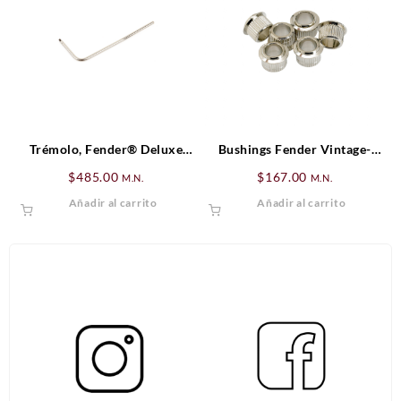
Trémolo, Fender® Deluxe
Bushings Fender Vintage-
Locking Trémolo, Cromado
Style Tuning Machine (6)
$
485.00
$
167.00
M.N.
M.N.
Añadir al carrito
Añadir al carrito