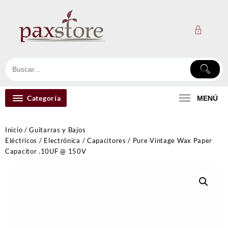
Ir
al
contenido
Categoría
MENÚ
Inicio
/
Guitarras y Bajos
Eléctricos
/
Electrónica
/
Capacitores
/ Pure Vintage Wax Paper
Capacitor .10UF @ 150V