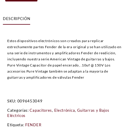
Vintage
Wax
Paper
DESCRIPCIÓN
Capacitor
.10UF
@
150V
Estos dispositivos electrónicos son creados para replicar
cantidad
estrechamente partes Fender de la era original y se han utilizado en
una serie de instrumentos y amplificadores Fender de reedición,
incluyendo nuestra serie American Vintage de guitarras y bajos.
Pure Vintage Capacitor de papel encerado, .10uf @ 150V Los
accesorios Pure Vintage también se adaptan a la mayoría de
guitarras y amplificadores de válvulas Fender
SKU:
0096453049
Categorías:
Capacitores
,
Electrónica
,
Guitarras y Bajos
Eléctricos
Etiqueta:
FENDER