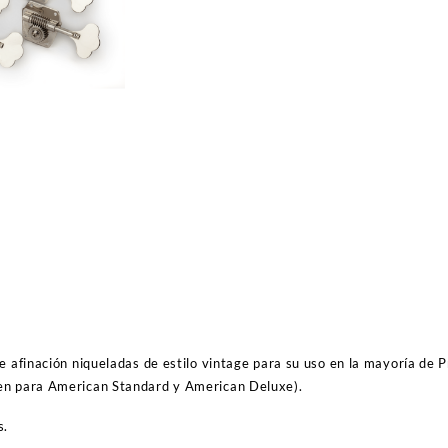
Vintage
Bass
(Set
de
4)
cantidad
de afinación niqueladas de estilo vintage para su uso en la mayoría de
en para American Standard y American Deluxe).
s.