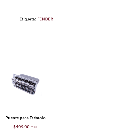
Etiqueta:
FENDER
Puente para Trémolo
Vintage-Style Standard
$
409.00
M.N.