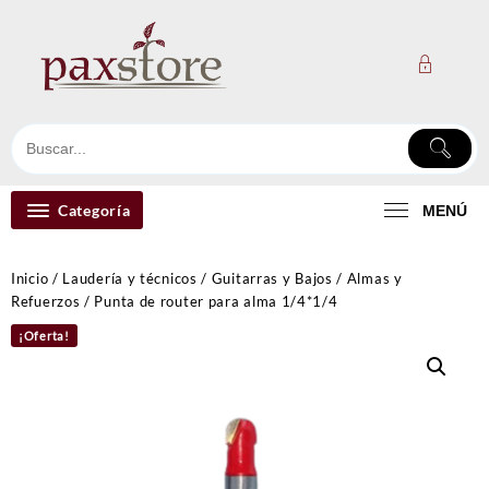
Ir
al
contenido
Categoría
MENÚ
Inicio
/
Laudería y técnicos
/
Guitarras y Bajos
/
Almas y
Refuerzos
/ Punta de router para alma 1/4*1/4
¡Oferta!