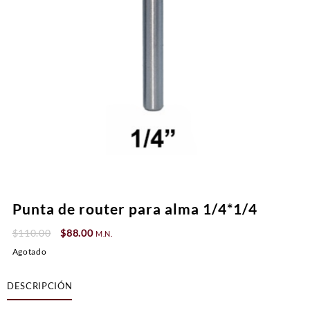
Punta de router para alma 1/4*1/4
Original
Current
$
110.00
$
88.00
M.N.
price
price
Agotado
was:
is:
$110.00.
$88.00.
DESCRIPCIÓN