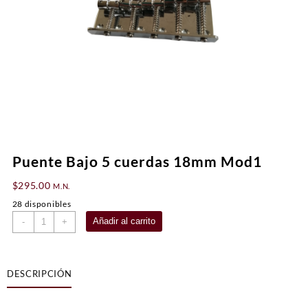
Puente Bajo 5 cuerdas 18mm Mod1
$
295.00
M.N.
28 disponibles
Puente
Añadir al carrito
-
+
Bajo
5
cuerdas
DESCRIPCIÓN
18mm
Mod1
cantidad