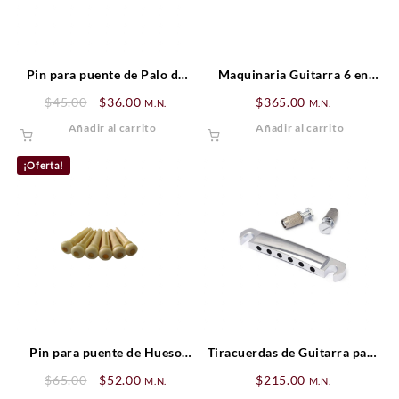
Pin para puente de Palo de
Maquinaria Guitarra 6 en
Rosa punto Dorado (por
línea Cromadas
Original
Current
$
45.00
$
36.00
$
365.00
M.N.
M.N.
pieza)
price
price
Añadir al carrito
Añadir al carrito
was:
is:
$45.00.
$36.00.
¡Oferta!
Pin para puente de Hueso
Tiracuerdas de Guitarra para
punto Dorado (por pieza)
Tune-O-Matic Cromado
Original
Current
$
65.00
$
52.00
$
215.00
M.N.
M.N.
price
price