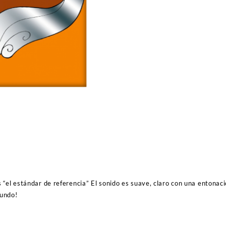
violín
Mi
(E)
Dominant
cantidad
“el estándar de referencia” El sonido es suave, claro con una entonaci
mundo!