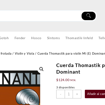
Gotoh
Fender
Hosco
Sintoms
Thomastik-Infeld
Tell
 frotada
/
Violín y Viola
/ Cuerda Thomastik para violín Mi (E) Domina
Cuerda Thomastik pa
Dominant
$
124.00
M.N.
3 disponibles
Cuerda
-
+
Añadir al carr
Thomastik
para