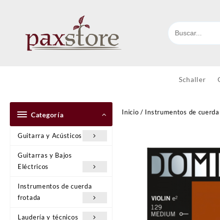
Ir
al
contenido
Schaller
Inicio
/
Instrumentos de cuerda
Categoría
Guitarra y Acústicos
Guitarras y Bajos
Eléctricos
Instrumentos de cuerda
frotada
Laudería y técnicos