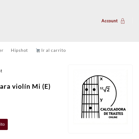
Account
er
Hipshot
Ir al carrito
nt
ra violín Mi (E)
ito