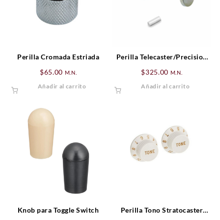
Perilla Cromada Estriada
Perilla Telecaster/Precision
Bass S-1™ Switch Knob
$
65.00
$
325.00
M.N.
M.N.
Assembly
Añadir al carrito
Añadir al carrito
Knob para Toggle Switch
Perilla Tono Stratocaster