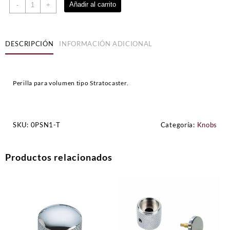
Perilla
Añadir al carrito
-
+
Volumen
Stratocaster
cantidad
DESCRIPCIÓN
INFORMACIÓN ADICIONAL
Perilla para volumen tipo Stratocaster.
SKU:
0PSN1-T
Categoría:
Knobs
Productos relacionados