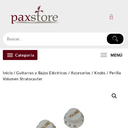
Ir
al
contenido
Categoría
MENÚ
Inicio
/
Guitarras y Bajos Eléctricos
/
Accesorios
/
Knobs
/ Perilla
Volumen Stratocaster