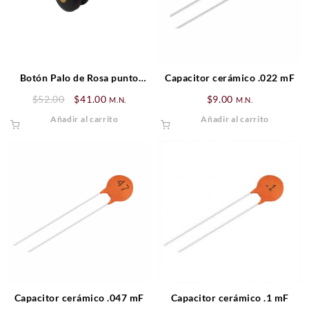
Botón Palo de Rosa punto
Capacitor cerámico .022 mF
Dorado
Original
Current
$
52.00
$
41.00
$
9.00
M.N.
M.N.
price
price
Añadir al carrito
Añadir al carrito
was:
is:
$52.00.
$41.00.
Capacitor cerámico .047 mF
Capacitor cerámico .1 mF