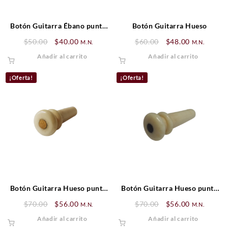
Botón Guitarra Ébano punto
Botón Guitarra Hueso
Dorado
Original
Current
Original
Current
$
50.00
$
40.00
$
60.00
$
48.00
M.N.
M.N.
price
price
price
price
Añadir al carrito
Añadir al carrito
was:
is:
was:
is:
$50.00.
$40.00.
$60.00.
$48.00.
¡Oferta!
¡Oferta!
Botón Guitarra Hueso punto
Botón Guitarra Hueso punto
Dorado
Ébano
Original
Current
Original
Current
$
70.00
$
56.00
$
70.00
$
56.00
M.N.
M.N.
price
price
price
price
Añadir al carrito
Añadir al carrito
was:
is:
was:
is: