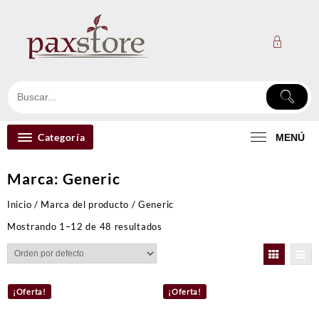
Ir
al
contenido
Categoría
MENÚ
Marca:
Generic
Inicio
/ Marca del producto / Generic
Mostrando 1–12 de 48 resultados
¡Oferta!
¡Oferta!