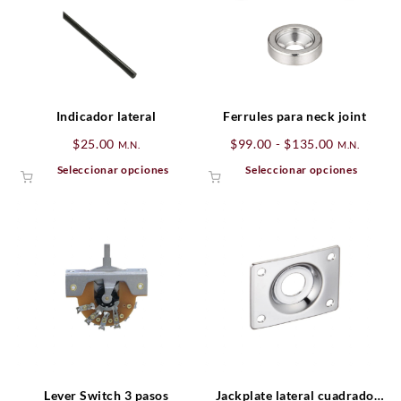
Indicador lateral
Ferrules para neck joint
Rango
$
25.00
$
99.00
-
$
135.00
M.N.
M.N.
de
Este
Este
Seleccionar opciones
Seleccionar opciones
precios:
producto
produ
desde
tiene
tiene
$99.00
múltiples
múltip
hasta
variantes.
varian
$135.00
Las
Las
opciones
opcio
se
se
pueden
puede
elegir
elegir
en
en
la
la
página
págin
Lever Switch 3 pasos
Jackplate lateral cuadrado