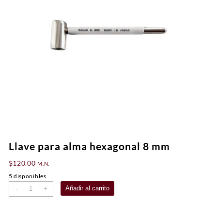
Llave para alma hexagonal 8 mm
$
120.00
M.N.
5 disponibles
Llave
Añadir al carrito
-
+
para
alma
hexagonal