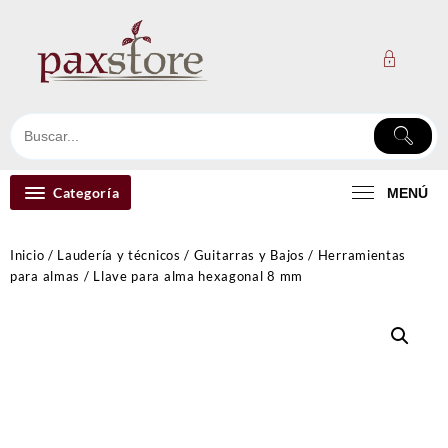
Ir
al
contenido
Categoría
MENÚ
Inicio
/
Laudería y técnicos
/
Guitarras y Bajos
/
Herramientas
para almas
/ Llave para alma hexagonal 8 mm