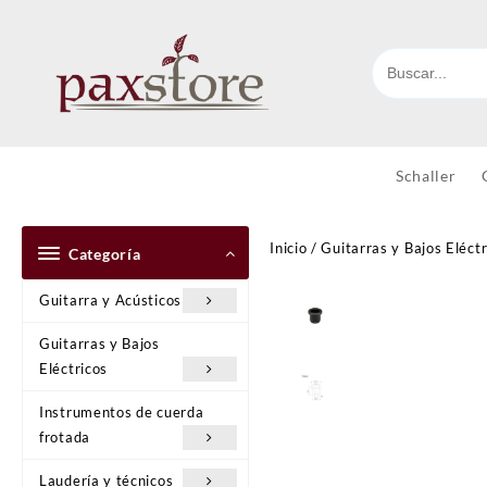
Ir
al
contenido
Schaller
Inicio
/
Guitarras y Bajos Eléctr
Categoría
Guitarra y Acústicos
Guitarras y Bajos
Eléctricos
Instrumentos de cuerda
frotada
Laudería y técnicos