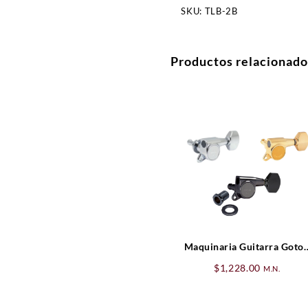
SKU:
TLB-2B
Productos relacionado
Maquinaria Guitarra Goto
3 x 3
$
1,228.00
M.N.