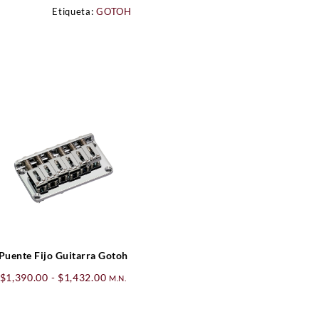
Etiqueta:
GOTOH
Puente Fijo Guitarra Gotoh
Rango
$
1,390.00
-
$
1,432.00
M.N.
de
precios: