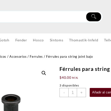
Gotoh
Fender
Hosco
Sintoms
Thomastik-Infeld
Tell
icos
/
Accesorios
/
Ferrules
/ Férrules para string joint bajo
Férrules para string
$
40.00
M.N.
3 disponibles
Férrules
-
+
Añadir al carr
para
string
joint