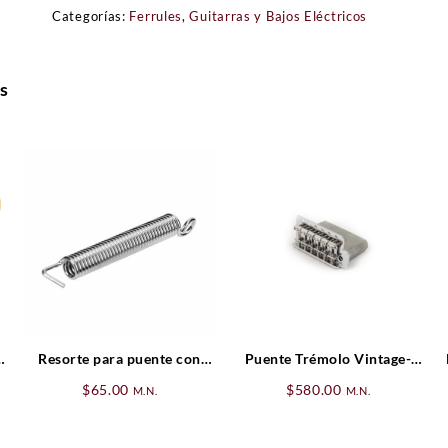
Categorías:
Ferrules
,
Guitarras y Bajos Eléctricos
s
h
Resorte para puente con
Puente Trémolo Vintage-
trémolo Tensión Standar
Style Standard Series
$
65.00
$
580.00
M.N.
M.N.
Strat® (’06-Presente),
Cromado