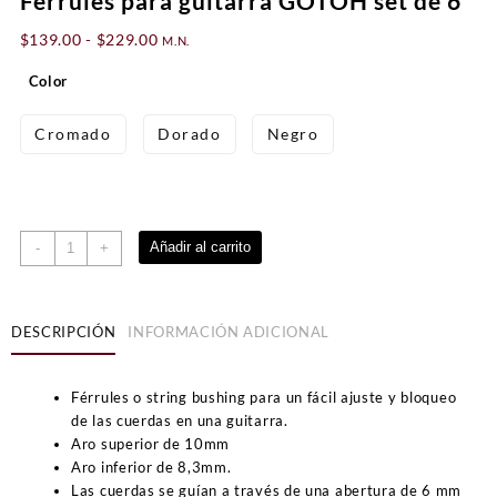
Férrules para guitarra GOTOH set de 6
Rango
$
139.00
-
$
229.00
M.N.
de
Color
precios:
desde
$139.00
Cromado
Dorado
Negro
hasta
$229.00
Férrules
Añadir al carrito
-
+
para
guitarra
GOTOH
DESCRIPCIÓN
INFORMACIÓN ADICIONAL
set
de
6
Férrules o string bushing para un fácil ajuste y bloqueo
cantidad
de las cuerdas en una guitarra.
Aro superior de 10mm
Aro inferior de 8,3mm.
Las cuerdas se guían a través de una abertura de 6 mm