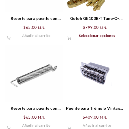
Resorte para puente con
Gotoh GE103B-T Tune-O-
trémolo Tensión alta
Matic Style Puente para
$
65.00
$
799.00
M.N.
M.N.
guitarra
Este
Añadir al carrito
Seleccionar opciones
produ
tiene
múltip
varian
Las
opcio
se
puede
elegir
en
la
págin
Resorte para puente con
Puente para Trémolo Vintage-
de
trémolo Tensión Standar
Style Standard Series
$
65.00
$
409.00
M.N.
M.N.
produ
Stratocaster® (’06-Presente),
Añadir al carrito
Añadir al carrito
Zurdo, Cromado