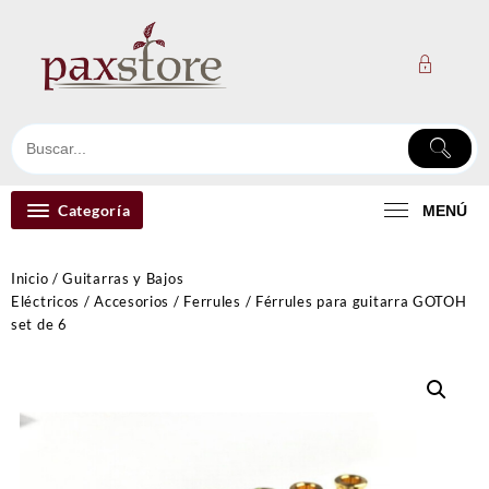
Ir
al
contenido
Categoría
MENÚ
Inicio
/
Guitarras y Bajos
Eléctricos
/
Accesorios
/
Ferrules
/ Férrules para guitarra GOTOH
set de 6