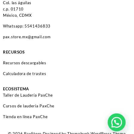
Col. las águilas
c.p. 01710
México, CDMX
Whatsapp: 5541436833
pax.store.mx@gmail.com
RECURSOS
Recursos descargables
Calculadora de trastes
ECOSISTEMA
Taller de Laudería PaxChe
Cursos de laudería PaxChe
Tienda en línea PaxChe
© 2026
PaxStore
Designed by
Themehunk WordPress Theme