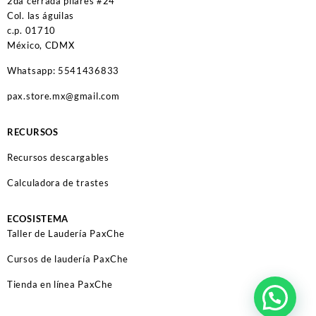
2da cerrada pilares #24
Col. las águilas
c.p. 01710
México, CDMX
Whatsapp: 5541436833
pax.store.mx@gmail.com
RECURSOS
Recursos descargables
Calculadora de trastes
ECOSISTEMA
Taller de Laudería PaxChe
Cursos de laudería PaxChe
Tienda en línea PaxChe