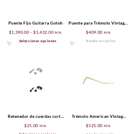
Puente Fijo Guitarra Gotoh
Puente para Trémolo Vintage-
Style Standard Series
Rango
$
1,390.00
-
$
1,432.00
$
409.00
M.N.
M.N.
Stratocaster® (’06-Presente),
de
Este
Seleccionar opciones
Añadir al carrito
Zurdo, Cromado
precios:
producto
desde
tiene
$1,390.00
múltiples
hasta
variantes.
$1,432.00
Las
opciones
se
pueden
elegir
en
la
página
Retenedor de cuerdas corto
Trémolo American Vintage
de
para guitarra.
Stratocaster® Dorado
$
25.00
$
525.00
M.N.
M.N.
producto
Este