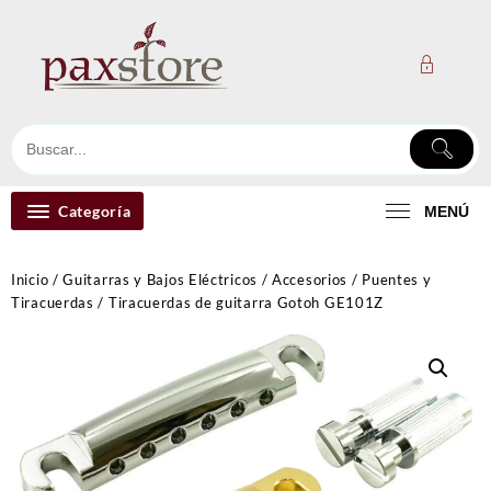
Ir
al
contenido
Categoría
MENÚ
Inicio
/
Guitarras y Bajos Eléctricos
/
Accesorios
/
Puentes y
Tiracuerdas
/ Tiracuerdas de guitarra Gotoh GE101Z