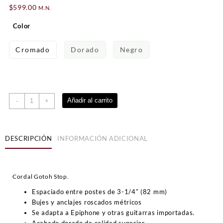
$
599.00
M.N.
Color
Cromado
Dorado
Negro
Tiracuerdas
Añadir al carrito
-
+
de
guitarra
Gotoh
DESCRIPCIÓN
INFORMACIÓN ADICIONAL
GE101Z
cantidad
Cordal Gotoh Stop.
Espaciado entre postes de 3-1/4″ (82 mm)
Bujes y anclajes roscados métricos
Se adapta a Epiphone y otras guitarras importadas.