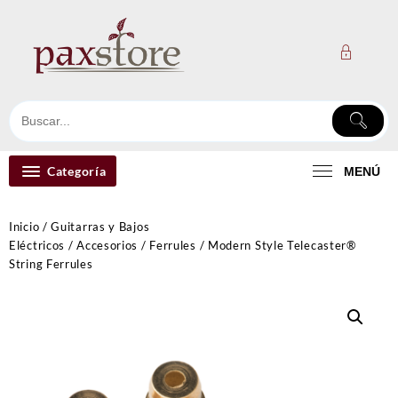
Ir
al
contenido
Categoría
MENÚ
Inicio
/
Guitarras y Bajos
Eléctricos
/
Accesorios
/
Ferrules
/ Modern Style Telecaster®
String Ferrules