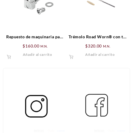
Repuesto de maquinaria para
Trémolo Road Worn® con tip
guitarra
blanco antiquizado.
$
160.00
$
320.00
M.N.
M.N.
Añadir al carrito
Añadir al carrito