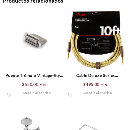
Productos relacionados
Puente Trémolo Vintage-Style
Cable Deluxe Series
Standard Series Strat® (’06-
Instrument, Straight/Straight,
$
580.00
$
495.00
M.N.
M.N.
Presente), Cromado
10′, Tweed
Añadir al carrito
Añadir al carrito