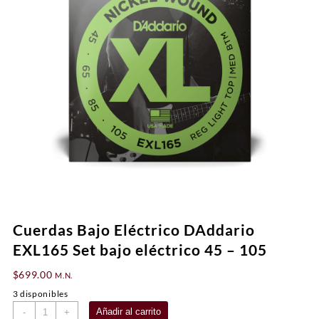
Cuerdas Bajo Eléctrico DAddario
EXL165 Set bajo eléctrico 45 – 105
$
699.00
M.N.
3 disponibles
Cuerdas
Añadir al carrito
-
+