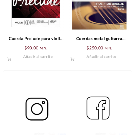
Cuerda Prelude para violín
Cuerdas metal guitarra
E(Mi) 4/4
DAddario EJ15
$
90.00
$
250.00
M.N.
M.N.
Añadir al carrito
Añadir al carrito