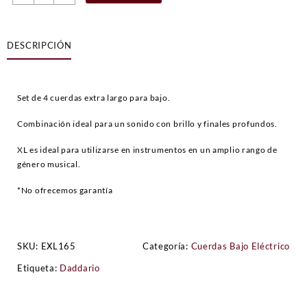
Bajo
Eléctrico
DAddario
DESCRIPCIÓN
EXL165
Set
bajo
eléctrico
Set de 4 cuerdas extra largo para bajo.
45
-
Combinación ideal para un sonido con brillo y finales profundos.
105
cantidad
XL es ideal para utilizarse en instrumentos en un amplio rango de
género musical.
*No ofrecemos garantía
SKU:
EXL165
Categoría:
Cuerdas Bajo Eléctrico
Etiqueta:
Daddario