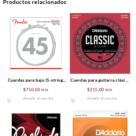
Productos relacionados
Cuerdas para bajo (5-string)
Cuerdas para guitarra clásica
.045 – .130
D’addario Mod. EJ-27N
$
750.00
$
215.00
M.N.
M.N.
Añadir al carrito
Añadir al carrito