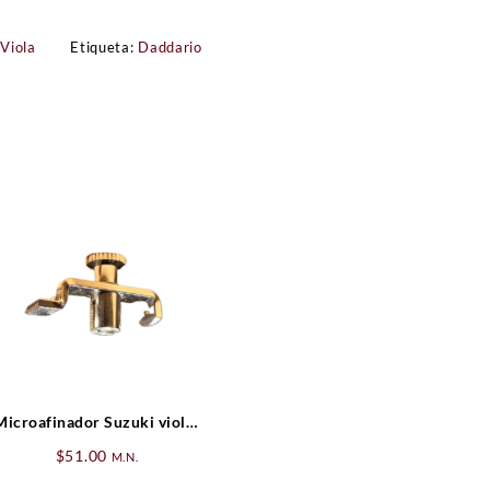
 Viola
Etiqueta:
Daddario
Microafinador Suzuki violin
1/2 Wittner Nickel
$
51.00
M.N.