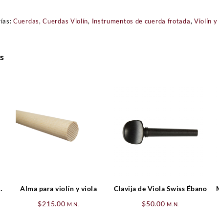
ías:
Cuerdas
,
Cuerdas Violín
,
Instrumentos de cuerda frotada
,
Violín y
s
Alma para violín y viola
Clavija de Viola Swiss Ébano
$
215.00
$
50.00
M.N.
M.N.