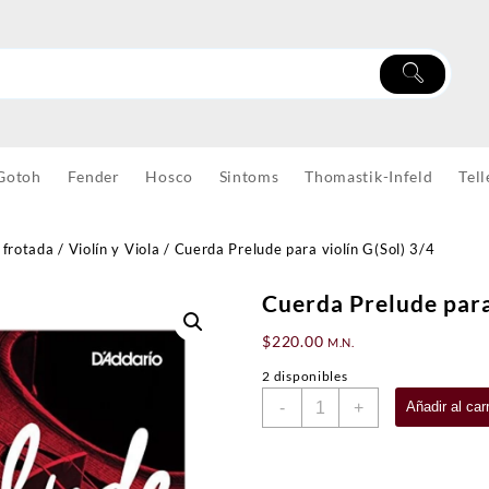
Gotoh
Fender
Hosco
Sintoms
Thomastik-Infeld
Tell
 frotada
/
Violín y Viola
/ Cuerda Prelude para violín G(Sol) 3/4
Cuerda Prelude para 
$
220.00
M.N.
2 disponibles
Cuerda
-
+
Añadir al carr
Prelude
para
violín