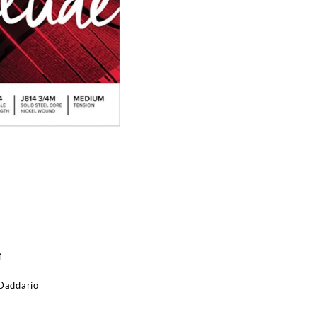
G(Sol)
3/4
cantidad
4
Daddario