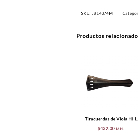
SKU:
J8143/4M
Categor
Productos relacionado
Tiracuerdas de Viola Hill
Ébano (cejilla negra)
$
432.00
M.N.