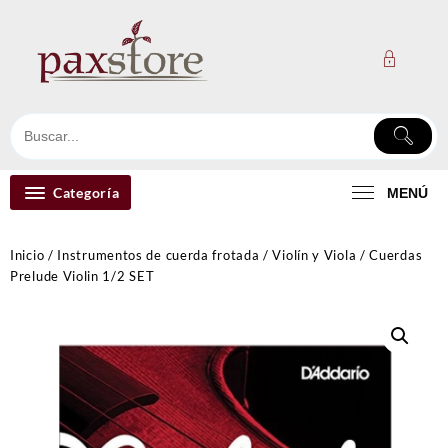
Ir
al
contenido
Categoría
MENÚ
Inicio
/
Instrumentos de cuerda frotada
/
Violín y Viola
/ Cuerdas
Prelude Violin 1/2 SET