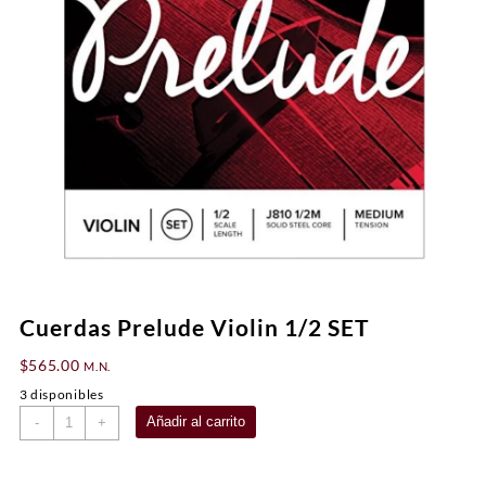
Cuerdas Prelude Violin 1/2 SET
$
565.00
M.N.
3 disponibles
Cuerdas
Añadir al carrito
-
+
Prelude
Violin
1/2