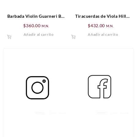
Barbada Violin Guarneri Boj
Tiracuerdas de Viola Hill
(Estandar)
Ébano (cejilla negra)
$
360.00
$
432.00
M.N.
M.N.
Añadir al carrito
Añadir al carrito