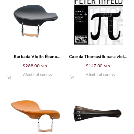
Barbada Violin Ébano
Cuerda Thomastik para violín
Vermeer (Estandar)
Mi (E) Peter Infeld
$
288.00
$
147.00
M.N.
M.N.
Añadir al carrito
Añadir al carrito