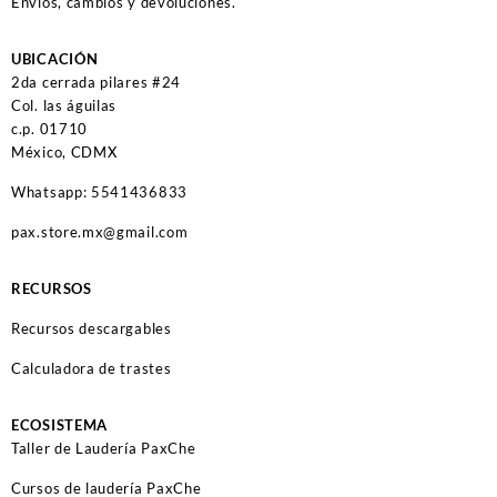
Envíos, cambios y devoluciones.
UBICACIÓN
2da cerrada pilares #24
Col. las águilas
c.p. 01710
México, CDMX
Whatsapp: 5541436833
pax.store.mx@gmail.com
RECURSOS
Recursos descargables
Calculadora de trastes
ECOSISTEMA
Taller de Laudería PaxChe
Cursos de laudería PaxChe