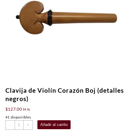
Clavija de Violín Corazón Boj (detalles
negros)
$
127.00
M.N.
41 disponibles
Clavija
Añadir al carrito
-
+
de