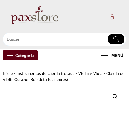
Ir
al
contenido
Categoría
MENÚ
Inicio
/
Instrumentos de cuerda frotada
/
Violín y Viola
/ Clavija de
Violín Corazón Boj (detalles negros)