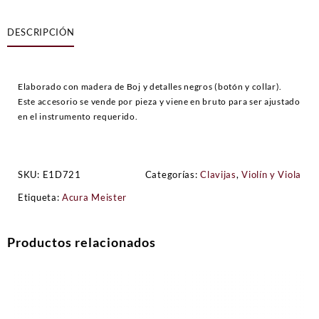
Violín
Corazón
DESCRIPCIÓN
Boj
(detalles
negros)
cantidad
Elaborado con madera de Boj y detalles negros (botón y collar).
Este accesorio se vende por pieza y viene en bruto para ser ajustado
en el instrumento requerido.
SKU:
E1D721
Categorías:
Clavijas
,
Violín y Viola
Etiqueta:
Acura Meister
Productos relacionados