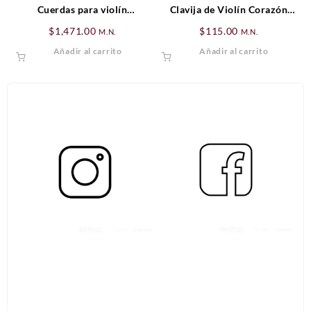
Cuerdas para violín
Clavija de Violín Corazón
Thomastik Spirocore 4/4 SET
Palo de Rosa (detalles negros)
$
1,471.00
$
115.00
M.N.
M.N.
Añadir al carrito
Añadir al carrito