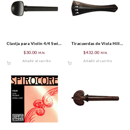
Clavija para Violín 4/4 Swiss
Tiracuerdas de Viola Hill
Ébano
Ébano (cejilla negra)
$
30.00
$
432.00
M.N.
M.N.
Añadir al carrito
Añadir al carrito