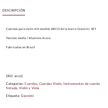
para
violin
DESCRIPCIÓN
4/4
Giannini
SET
cantidad
Cuerdas para violín 4/4 modelo ARCO de la marca Giannini. SET
Tensión media / Aluminio Acero
Fabricadas en Brazil
SKU:
arco1
Categorías:
Cuerdas
,
Cuerdas Violín
,
Instrumentos de cuerda
frotada
,
Violín y Viola
Etiqueta:
Giannini