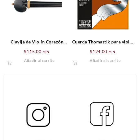
Clavija de Violín Corazón
Cuerda Thomastik para violín
Ébano (detalles blancos)
Mi (E) Dominant
$
115.00
$
124.00
M.N.
M.N.
Añadir al carrito
Añadir al carrito