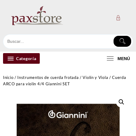
Ir
al
contenido
Categoría
MENÚ
Inicio
/
Instrumentos de cuerda frotada
/
Violín y Viola
/ Cuerda
ARCO para violin 4/4 Giannini SET