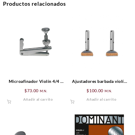
Productos relacionados
Microafinador Violín 4/4 –
Ajustadores barbada violín
3/4 Wittner Cromado
modelo Hill
$
73.00
$
100.00
M.N.
M.N.
Añadir al carrito
Añadir al carrito