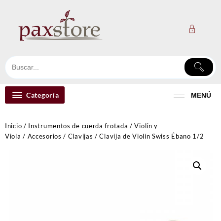
Ir
al
contenido
Categoría
MENÚ
Inicio
/
Instrumentos de cuerda frotada
/
Violín y
Viola
/
Accesorios
/
Clavijas
/ Clavija de Violín Swiss Ébano 1/2