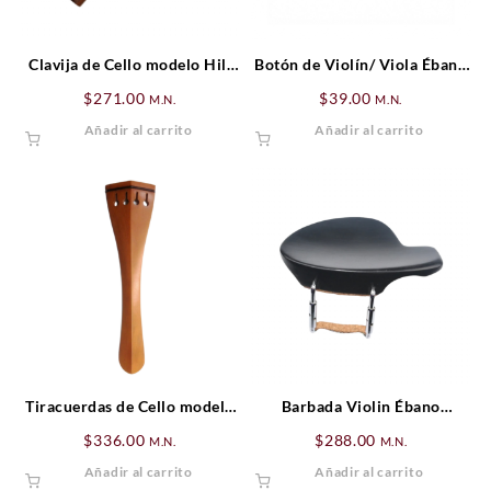
Clavija de Cello modelo Hill
Botón de Violín/ Viola Ébano
de Palo de Rosa (detalles
(bola blanca)
$
271.00
$
39.00
M.N.
M.N.
negros)
Añadir al carrito
Añadir al carrito
Tiracuerdas de Cello modelo
Barbada Violin Ébano
Hill de Boj (cejilla negra)
Vermeer (Estandar)
$
336.00
$
288.00
M.N.
M.N.
Añadir al carrito
Añadir al carrito